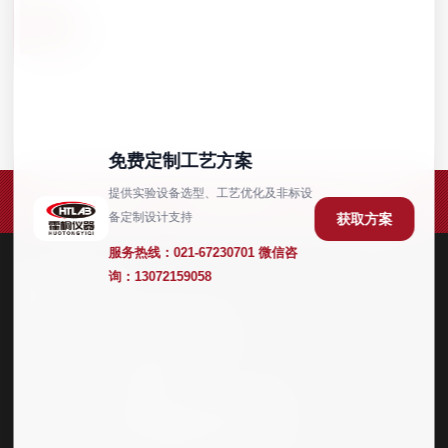
2025.06
在“第二十三届世界制药原料中国展（CPHI China 2025）上”霍桐仪器展台前，宾客纷至沓来！
25
在第二十三届世界制药原料中国展（CPHI China
2025）上霍桐仪器展台前，宾客纷至沓来！本次展会
亮点是霍桐仪器自主研发设计的连续流反应装置。
查看详细 +
免费定制工艺方案
提供实验设备选型、工艺优化及非标设
备定制设计支持
获取方案
服务热线：
021-67230701
微信咨
询：
13072159058
联系方式
021-67230701
售前电话：
4008351617
售后电话：
公司地址：
上海市金山区和丰路168号