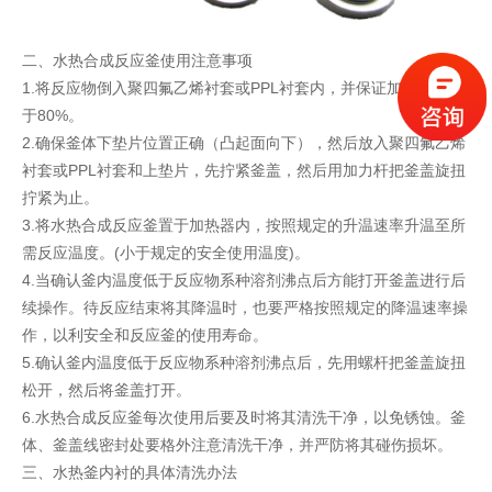
二、水热合成反应釜使用注意事项
1.将反应物倒入聚四氟乙烯衬套或PPL衬套内，并保证加料系数小
于80%。
2.确保釜体下垫片位置正确（凸起面向下），然后放入聚四氟乙烯
衬套或PPL衬套和上垫片，先拧紧釜盖，然后用加力杆把釜盖旋扭
拧紧为止。
3.将水热合成反应釜置于加热器内，按照规定的升温速率升温至所
需反应温度。(小于规定的安全使用温度)。
4.当确认釜内温度低于反应物系种溶剂沸点后方能打开釜盖进行后
续操作。待反应结束将其降温时，也要严格按照规定的降温速率操
作，以利安全和反应釜的使用寿命。
5.确认釜内温度低于反应物系种溶剂沸点后，先用螺杆把釜盖旋扭
松开，然后将釜盖打开。
6.水热合成反应釜每次使用后要及时将其清洗干净，以免锈蚀。釜
体、釜盖线密封处要格外注意清洗干净，并严防将其碰伤损坏。
三、水热釜内衬的具体清洗办法