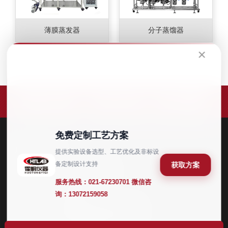
薄膜蒸发器
分子蒸馏器
×
免费定制工艺方案
联系方式
提供实验设备选型、工艺优化及非标设
备定制设计支持
获取方案
021-67230701
售前电话：
服务热线：
021-67230701
微信咨
4008351617
售后电话：
询：
13072159058
公司地址：
上海市金山区和丰路168号