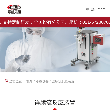
中
EN
定制研发，全国设有分公司。座机：021-67230701，
当前位置：
首页
/
小型设备
/
连续流反应装置
连续流反应装置